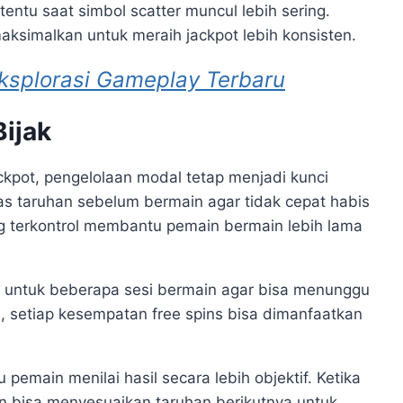
ntu saat simbol scatter muncul lebih sering.
aksimalkan untuk meraih jackpot lebih konsisten.
Eksplorasi Gameplay Terbaru
ijak
kpot, pengelolaan modal tetap menjadi kunci
s taruhan sebelum bermain agar tidak cepat habis
g terkontrol membantu pemain bermain lebih lama
l untuk beberapa sesi bermain agar bisa menunggu
i, setiap kesempatan free spins bisa dimanfaatkan
emain menilai hasil secara lebih objektif. Ketika
n bisa menyesuaikan taruhan berikutnya untuk