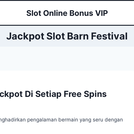
Slot Online Bonus VIP
Jackpot Slot Barn Festival
ackpot Di Setiap Free Spins
menghadirkan pengalaman bermain yang seru dengan