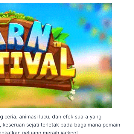
ceria, animasi lucu, dan efek suara yang
 keseruan sejati terletak pada bagaimana pemain
gkatkan peluang meraih jackpot.