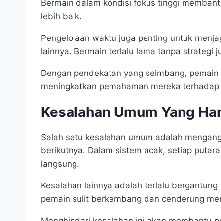
Bermain dalam kondisi fokus tinggi memba
lebih baik.
Pengelolaan waktu juga penting untuk menja
lainnya. Bermain terlalu lama tanpa strategi j
Dengan pendekatan yang seimbang, pemain 
meningkatkan pemahaman mereka terhadap s
Kesalahan Umum Yang Haru
Salah satu kesalahan umum adalah mengang
berikutnya. Dalam sistem acak, setiap putara
langsung.
Kesalahan lainnya adalah terlalu bergantung 
pemain sulit berkembang dan cenderung me
Menghindari kesalahan ini akan membantu 