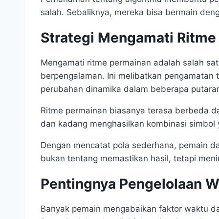
salah. Sebaliknya, mereka bisa bermain deng
Strategi Mengamati Ritme
Mengamati ritme permainan adalah salah sa
berpengalaman. Ini melibatkan pengamatan 
perubahan dinamika dalam beberapa putara
Ritme permainan biasanya terasa berbeda da
dan kadang menghasilkan kombinasi simbol 
Dengan mencatat pola sederhana, pemain dap
bukan tentang memastikan hasil, tetapi men
Pentingnya Pengelolaan W
Banyak pemain mengabaikan faktor waktu da