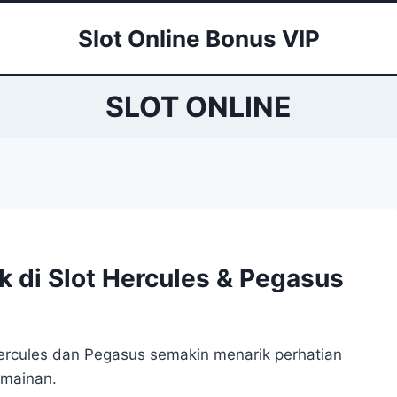
Slot Online Bonus VIP
SLOT ONLINE
k di Slot Hercules & Pegasus
Hercules dan Pegasus semakin menarik perhatian
rmainan.