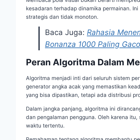
kesadaran terhadap dinamika permainan. In
strategis dan tidak monoton.
Baca Juga:
Rahasia Menem
Bonanza 1000 Paling Gaco
Peran Algoritma Dalam Me
Algoritma menjadi inti dari seluruh sistem per
generator angka acak yang memastikan keadila
yang bisa dipastikan, tetapi ada distribusi p
Dalam jangka panjang, algoritma ini diranca
dan pengalaman pengguna. Oleh karena itu, 
waktu tertentu.
Pemahaman tentang algoritma membantu pem