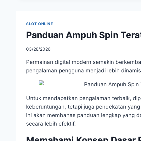
SLOT ONLINE
Panduan Ampuh Spin Terat
03/28/2026
Permainan digital modern semakin berkemba
pengalaman pengguna menjadi lebih dinamis
Untuk mendapatkan pengalaman terbaik, dipe
keberuntungan, tetapi juga pendekatan yang t
ini akan membahas panduan lengkap yang 
secara lebih efektif.
Memahami Konsep Dasar 