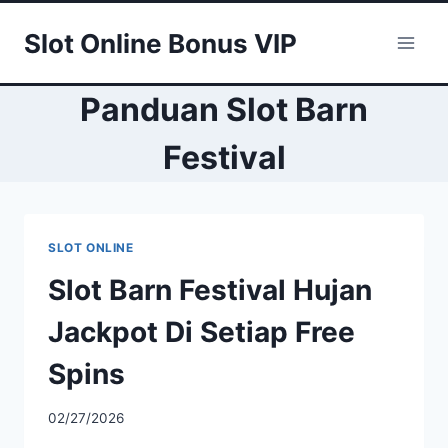
Skip
Slot Online Bonus VIP
to
content
Panduan Slot Barn
Festival
SLOT ONLINE
Slot Barn Festival Hujan
Jackpot Di Setiap Free
Spins
02/27/2026