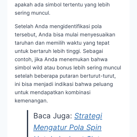
apakah ada simbol tertentu yang lebih
sering muncul.
Setelah Anda mengidentifikasi pola
tersebut, Anda bisa mulai menyesuaikan
taruhan dan memilih waktu yang tepat
untuk bertaruh lebih tinggi. Sebagai
contoh, jika Anda menemukan bahwa
simbol wild atau bonus lebih sering muncul
setelah beberapa putaran berturut-turut,
ini bisa menjadi indikasi bahwa peluang
untuk mendapatkan kombinasi
kemenangan.
Baca Juga:
Strategi
Mengatur Pola Spin