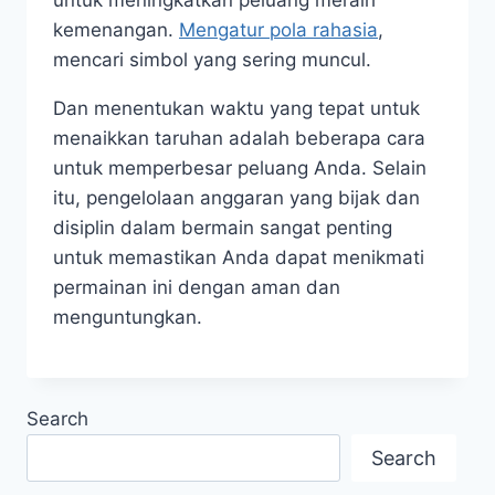
untuk meningkatkan peluang meraih
kemenangan.
Mengatur pola rahasia
,
mencari simbol yang sering muncul.
Dan menentukan waktu yang tepat untuk
menaikkan taruhan adalah beberapa cara
untuk memperbesar peluang Anda. Selain
itu, pengelolaan anggaran yang bijak dan
disiplin dalam bermain sangat penting
untuk memastikan Anda dapat menikmati
permainan ini dengan aman dan
menguntungkan.
Search
Search