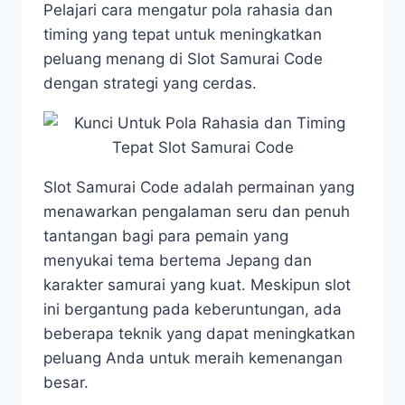
Pelajari cara mengatur pola rahasia dan
timing yang tepat untuk meningkatkan
peluang menang di Slot Samurai Code
dengan strategi yang cerdas.
Slot Samurai Code adalah permainan yang
menawarkan pengalaman seru dan penuh
tantangan bagi para pemain yang
menyukai tema bertema Jepang dan
karakter samurai yang kuat. Meskipun slot
ini bergantung pada keberuntungan, ada
beberapa teknik yang dapat meningkatkan
peluang Anda untuk meraih kemenangan
besar.