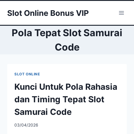
Skip
Slot Online Bonus VIP
to
content
Pola Tepat Slot Samurai
Code
SLOT ONLINE
Kunci Untuk Pola Rahasia
dan Timing Tepat Slot
Samurai Code
03/04/2026