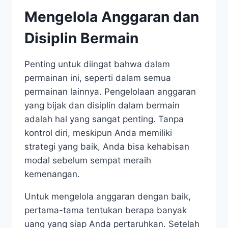
Mengelola Anggaran dan
Disiplin Bermain
Penting untuk diingat bahwa dalam
permainan ini, seperti dalam semua
permainan lainnya. Pengelolaan anggaran
yang bijak dan disiplin dalam bermain
adalah hal yang sangat penting. Tanpa
kontrol diri, meskipun Anda memiliki
strategi yang baik, Anda bisa kehabisan
modal sebelum sempat meraih
kemenangan.
Untuk mengelola anggaran dengan baik,
pertama-tama tentukan berapa banyak
uang yang siap Anda pertaruhkan. Setelah