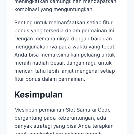
meningkatkan kemungkinan mendapatkan
kombinasi yang menguntungkan.
Penting untuk memanfaatkan setiap fitur
bonus yang tersedia dalam permainan ini.
Dengan memahaminya dengan baik dan
menggunakannya pada waktu yang tepat,
Anda bisa memaksimalkan peluang untuk
meraih hadiah besar. Jangan ragu untuk
mencari tahu lebih lanjut mengenai setiap
fitur bonus dalam permainan.
Kesimpulan
Meskipun permainan Slot Samurai Code
bergantung pada keberuntungan, ada
banyak strategi yang bisa Anda terapkan