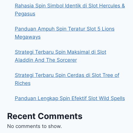
Rahasia Spin Simbol Identik di Slot Hercules &
Pegasus
Panduan Ampuh Spin Teratur Slot 5 Lions
Megaways
Strategi Terbaru Spin Maksimal di Slot
Aladdin And The Sorcerer
Strategi Terbaru Spin Cerdas di Slot Tree of
Riches
Panduan Lengkap Spin Efektif Slot Wild Spells
Recent Comments
No comments to show.