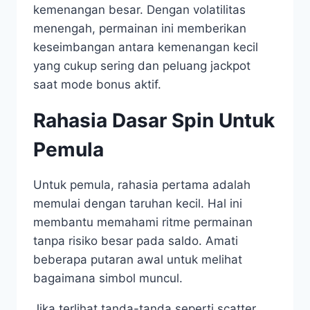
kemenangan besar. Dengan volatilitas
menengah, permainan ini memberikan
keseimbangan antara kemenangan kecil
yang cukup sering dan peluang jackpot
saat mode bonus aktif.
Rahasia Dasar Spin Untuk
Pemula
Untuk pemula, rahasia pertama adalah
memulai dengan taruhan kecil. Hal ini
membantu memahami ritme permainan
tanpa risiko besar pada saldo. Amati
beberapa putaran awal untuk melihat
bagaimana simbol muncul.
Jika terlihat tanda-tanda seperti scatter