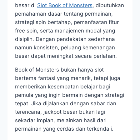
besar di
Slot Book of Monsters
, dibutuhkan
pemahaman dasar tentang permainan,
strategi spin bertahap, pemanfaatan fitur
free spin, serta manajemen modal yang
disiplin. Dengan pendekatan sederhana
namun konsisten, peluang kemenangan
besar dapat meningkat secara perlahan.
Book of Monsters bukan hanya slot
bertema fantasi yang menarik, tetapi juga
memberikan kesempatan belajar bagi
pemula yang ingin bermain dengan strategi
tepat. Jika dijalankan dengan sabar dan
terencana, jackpot besar bukan lagi
sekadar impian, melainkan hasil dari
permainan yang cerdas dan terkendali.