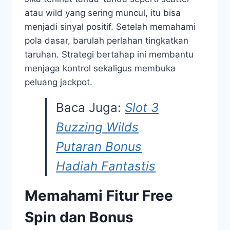
atau wild yang sering muncul, itu bisa
menjadi sinyal positif. Setelah memahami
pola dasar, barulah perlahan tingkatkan
taruhan. Strategi bertahap ini membantu
menjaga kontrol sekaligus membuka
peluang jackpot.
Baca Juga:
Slot 3
Buzzing Wilds
Putaran Bonus
Hadiah Fantastis
Memahami Fitur Free
Spin dan Bonus