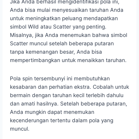
Jika Anda berhasil mengidentifikasi pola ini,
Anda bisa mulai menyesuaikan taruhan Anda
untuk meningkatkan peluang mendapatkan
simbol Wild atau Scatter yang penting.
Misalnya, jika Anda menemukan bahwa simbol
Scatter muncul setelah beberapa putaran
tanpa kemenangan besar, Anda bisa
mempertimbangkan untuk menaikkan taruhan.
Pola spin tersembunyi ini membutuhkan
kesabaran dan perhatian ekstra. Cobalah untuk
bermain dengan taruhan kecil terlebih dahulu
dan amati hasilnya. Setelah beberapa putaran,
Anda mungkin dapat menemukan
kecenderungan tertentu dalam pola yang
muncul.