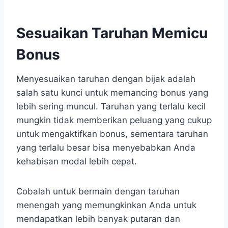
Sesuaikan Taruhan Memicu
Bonus
Menyesuaikan taruhan dengan bijak adalah
salah satu kunci untuk memancing bonus yang
lebih sering muncul. Taruhan yang terlalu kecil
mungkin tidak memberikan peluang yang cukup
untuk mengaktifkan bonus, sementara taruhan
yang terlalu besar bisa menyebabkan Anda
kehabisan modal lebih cepat.
Cobalah untuk bermain dengan taruhan
menengah yang memungkinkan Anda untuk
mendapatkan lebih banyak putaran dan