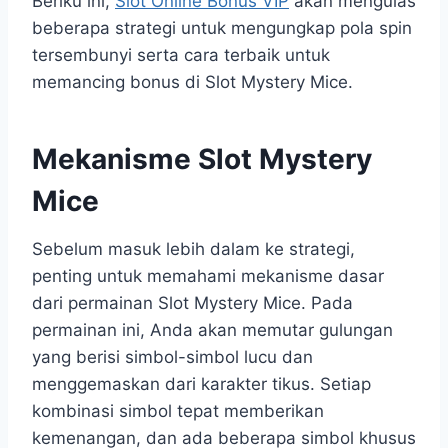
Beriku ini,
Slot Online Bonus VIP
akan mengulas
beberapa strategi untuk mengungkap pola spin
tersembunyi serta cara terbaik untuk
memancing bonus di Slot Mystery Mice.
Mekanisme Slot Mystery
Mice
Sebelum masuk lebih dalam ke strategi,
penting untuk memahami mekanisme dasar
dari permainan Slot Mystery Mice. Pada
permainan ini, Anda akan memutar gulungan
yang berisi simbol-simbol lucu dan
menggemaskan dari karakter tikus. Setiap
kombinasi simbol tepat memberikan
kemenangan, dan ada beberapa simbol khusus