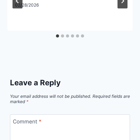
02/28/2026
Leave a Reply
Your email address will not be published.
Required fields are
marked
*
Comment
*