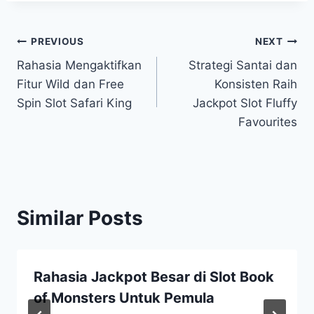
Post
PREVIOUS
NEXT
Rahasia Mengaktifkan
Strategi Santai dan
navigation
Fitur Wild dan Free
Konsisten Raih
Spin Slot Safari King
Jackpot Slot Fluffy
Favourites
Similar Posts
Rahasia Jackpot Besar di Slot Book
of Monsters Untuk Pemula