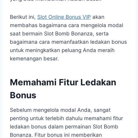
Berikut ini,
Slot Online Bonus VIP
akan
membahas bagaimana cara mengelola modal
saat bermain Slot Bomb Bonanza, serta
bagaimana cara memanfaatkan ledakan bonus
untuk meningkatkan peluang Anda meraih
kemenangan besar.
Memahami Fitur Ledakan
Bonus
Sebelum mengelola modal Anda, sangat
penting untuk terlebih dahulu memahami fitur
ledakan bonus dalam permainan Slot Bomb
Bonanza. Fitur bonus ini memberikan