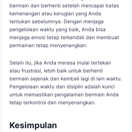
bermain dan berhenti setelah mencapai batas
kemenangan atau kerugian yang Anda
tentukan sebelumnya. Dengan menjaga
pengelolaan waktu yang baik, Anda bisa
menjaga emosi tetap terkendali dan membuat
permainan tetap menyenangkan.
Selain itu, jika Anda merasa mulai tertekan
atau frustrasi, lebih baik untuk berhenti
bermain sejenak dan kembali lagi di lain waktu.
Pengelolaan waktu dan disiplin adalah kunci
untuk memastikan pengalaman bermain Anda
tetap terkontrol dan menyenangkan.
Kesimpulan