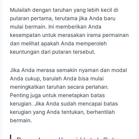
Mulailah dengan taruhan yang lebih kecil di
putaran pertama, terutama jika Anda baru
mulai bermain. Ini memberikan Anda
kesempatan untuk merasakan irama permainan
dan melihat apakah Anda memperoleh
keuntungan dari putaran tersebut.
Jika Anda merasa semakin nyaman dan modal
Anda cukup, barulah Anda bisa mulai
meningkatkan taruhan secara perlahan.
Penting juga untuk menetapkan batas
kerugian. Jika Anda sudah mencapai batas
kerugian yang Anda tentukan, berhentilah
bermain.