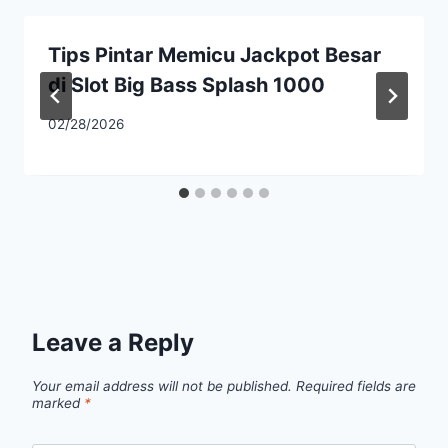
Tips Pintar Memicu Jackpot Besar
di Slot Big Bass Splash 1000
02/28/2026
Leave a Reply
Your email address will not be published.
Required fields are
marked
*