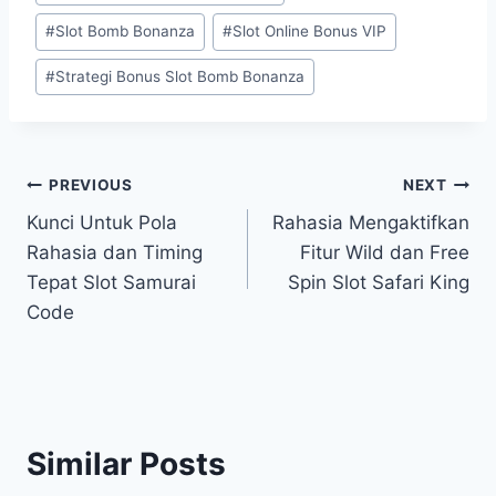
Tags:
#
Slot Bomb Bonanza
#
Slot Online Bonus VIP
#
Strategi Bonus Slot Bomb Bonanza
Post
PREVIOUS
NEXT
Kunci Untuk Pola
Rahasia Mengaktifkan
navigation
Rahasia dan Timing
Fitur Wild dan Free
Tepat Slot Samurai
Spin Slot Safari King
Code
Similar Posts