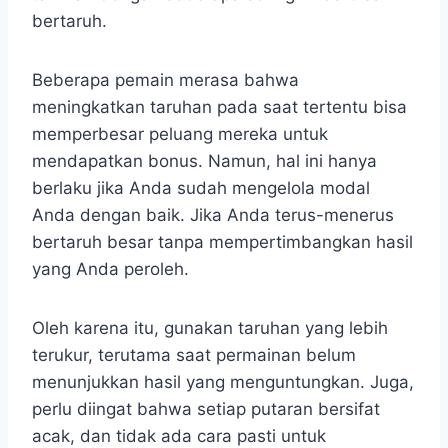
bertaruh.
Beberapa pemain merasa bahwa
meningkatkan taruhan pada saat tertentu bisa
memperbesar peluang mereka untuk
mendapatkan bonus. Namun, hal ini hanya
berlaku jika Anda sudah mengelola modal
Anda dengan baik. Jika Anda terus-menerus
bertaruh besar tanpa mempertimbangkan hasil
yang Anda peroleh.
Oleh karena itu, gunakan taruhan yang lebih
terukur, terutama saat permainan belum
menunjukkan hasil yang menguntungkan. Juga,
perlu diingat bahwa setiap putaran bersifat
acak, dan tidak ada cara pasti untuk