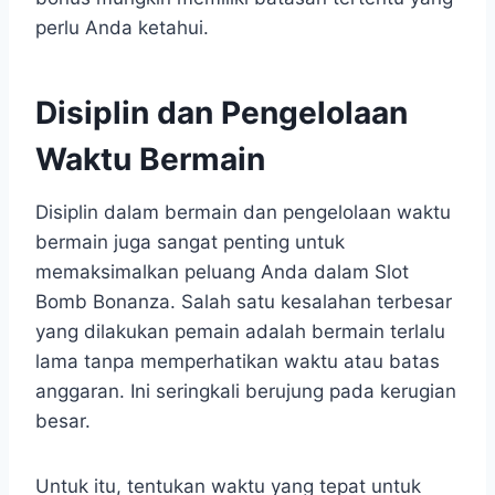
perlu Anda ketahui.
Disiplin dan Pengelolaan
Waktu Bermain
Disiplin dalam bermain dan pengelolaan waktu
bermain juga sangat penting untuk
memaksimalkan peluang Anda dalam Slot
Bomb Bonanza. Salah satu kesalahan terbesar
yang dilakukan pemain adalah bermain terlalu
lama tanpa memperhatikan waktu atau batas
anggaran. Ini seringkali berujung pada kerugian
besar.
Untuk itu, tentukan waktu yang tepat untuk