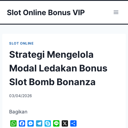
Skip
Slot Online Bonus VIP
to
content
SLOT ONLINE
Strategi Mengelola
Modal Ledakan Bonus
Slot Bomb Bonanza
03/04/2026
Bagikan
W
F
M
T
S
L
X
S