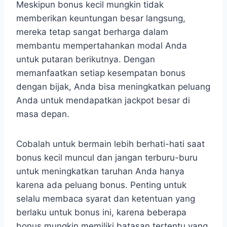
Meskipun bonus kecil mungkin tidak
memberikan keuntungan besar langsung,
mereka tetap sangat berharga dalam
membantu mempertahankan modal Anda
untuk putaran berikutnya. Dengan
memanfaatkan setiap kesempatan bonus
dengan bijak, Anda bisa meningkatkan peluang
Anda untuk mendapatkan jackpot besar di
masa depan.
Cobalah untuk bermain lebih berhati-hati saat
bonus kecil muncul dan jangan terburu-buru
untuk meningkatkan taruhan Anda hanya
karena ada peluang bonus. Penting untuk
selalu membaca syarat dan ketentuan yang
berlaku untuk bonus ini, karena beberapa
bonus mungkin memiliki batasan tertentu yang