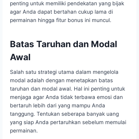
penting untuk memiliki pendekatan yang bijak
agar Anda dapat bertahan cukup lama di
permainan hingga fitur bonus ini muncul.
Batas Taruhan dan Modal
Awal
Salah satu strategi utama dalam mengelola
modal adalah dengan menetapkan batas
taruhan dan modal awal. Hal ini penting untuk
menjaga agar Anda tidak terbawa emosi dan
bertaruh lebih dari yang mampu Anda
tanggung. Tentukan seberapa banyak uang
yang siap Anda pertaruhkan sebelum memulai
permainan.