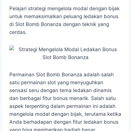
h
a
e
e
k
i
h
a
c
s
l
y
n
a
Pelajari strategi mengelola modal dengan bijak
t
e
s
e
p
e
r
untuk memaksimalkan peluang ledakan bonus
s
b
e
g
e
e
di Slot Bomb Bonanza dengan teknik yang
A
o
n
r
cerdas.
p
o
g
a
p
k
e
m
r
Permainan Slot Bomb Bonanza adalah salah
satu permainan slot yang menyuguhkan
sensasi seru dengan tema ledakan dinamis
dan berbagai fitur bonus menarik. Salah satu
aspek terpenting dalam permainan ini adalah
mengelola modal dengan bijak, terutama ketika
Anda berhadapan dengan fitur ledakan bonus
yang bisa memberikan hadiah besar.