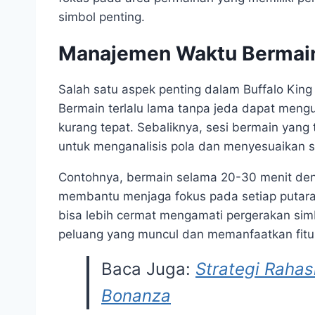
simbol penting.
Manajemen Waktu Bermain 
Salah satu aspek penting dalam Buffalo Kin
Bermain terlalu lama tanpa jeda dapat men
kurang tepat. Sebaliknya, sesi bermain yang
untuk menganalisis pola dan menyesuaikan s
Contohnya, bermain selama 20-30 menit denga
membantu menjaga fokus pada setiap putar
bisa lebih cermat mengamati pergerakan simb
peluang yang muncul dan memanfaatkan fitur
Baca Juga:
Strategi Rahas
Bonanza