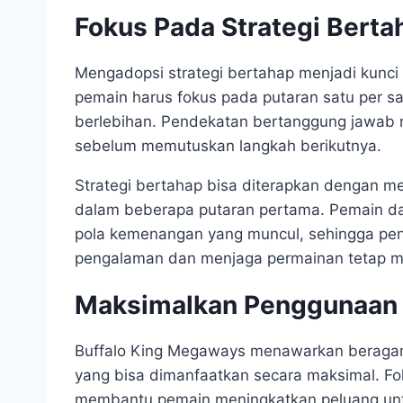
Fokus Pada Strategi Berta
Mengadopsi strategi bertahap menjadi kunci
pemain harus fokus pada putaran satu per sa
berlebihan. Pendekatan bertanggung jawab m
sebelum memutuskan langkah berikutnya.
Strategi bertahap bisa diterapkan dengan m
dalam beberapa putaran pertama. Pemain da
pola kemenangan yang muncul, sehingga pe
pengalaman dan menjaga permainan tetap m
Maksimalkan Penggunaan 
Buffalo King Megaways menawarkan beragam f
yang bisa dimanfaatkan secara maksimal. Fo
membantu pemain meningkatkan peluang untu