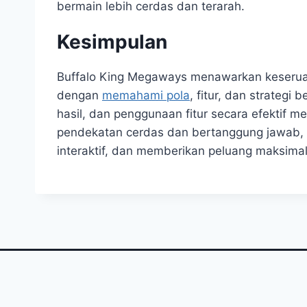
bermain lebih cerdas dan terarah.
Kesimpulan
Buffalo King Megaways menawarkan keseruan
dengan
memahami pola
, fitur, dan strateg
hasil, dan penggunaan fitur secara efektif
pendekatan cerdas dan bertanggung jawab, s
interaktif, dan memberikan peluang maksimal 