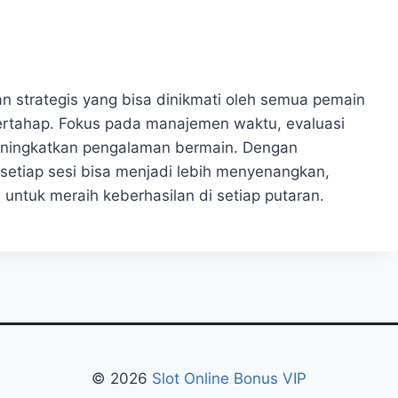
 strategis yang bisa dinikmati oleh semua pemain
i bertahap. Fokus pada manajemen waktu, evaluasi
 meningkatkan pengalaman bermain. Dengan
etiap sesi bisa menjadi lebih menyenangkan,
untuk meraih keberhasilan di setiap putaran.
© 2026
Slot Online Bonus VIP