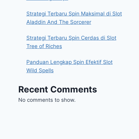
Strategi Terbaru Spin Maksimal di Slot
Aladdin And The Sorcerer
Strategi Terbaru Spin Cerdas di Slot
Tree of Riches
Panduan Lengkap Spin Efektif Slot
Wild Spells
Recent Comments
No comments to show.