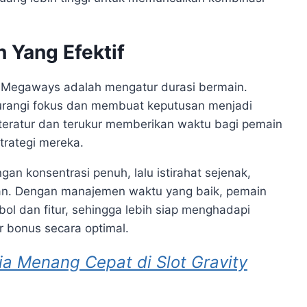
Yang Efektif
g Megaways adalah mengatur durasi bermain.
gurangi fokus dan membuat keputusan menjadi
 teratur dan terukur memberikan waktu bagi pemain
trategi mereka.
n konsentrasi penuh, lalu istirahat sejenak,
an. Dengan manajemen waktu yang baik, pemain
ol dan fitur, sehingga lebih siap menghadapi
 bonus secara optimal.
ia Menang Cepat di Slot Gravity