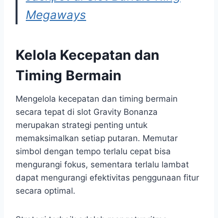
Megaways
Kelola Kecepatan dan
Timing Bermain
Mengelola kecepatan dan timing bermain
secara tepat di slot Gravity Bonanza
merupakan strategi penting untuk
memaksimalkan setiap putaran. Memutar
simbol dengan tempo terlalu cepat bisa
mengurangi fokus, sementara terlalu lambat
dapat mengurangi efektivitas penggunaan fitur
secara optimal.