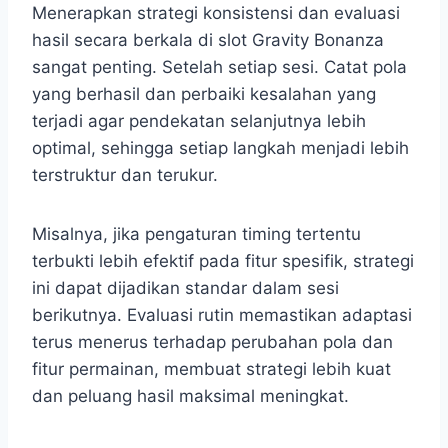
Menerapkan strategi konsistensi dan evaluasi
hasil secara berkala di slot Gravity Bonanza
sangat penting. Setelah setiap sesi. Catat pola
yang berhasil dan perbaiki kesalahan yang
terjadi agar pendekatan selanjutnya lebih
optimal, sehingga setiap langkah menjadi lebih
terstruktur dan terukur.
Misalnya, jika pengaturan timing tertentu
terbukti lebih efektif pada fitur spesifik, strategi
ini dapat dijadikan standar dalam sesi
berikutnya. Evaluasi rutin memastikan adaptasi
terus menerus terhadap perubahan pola dan
fitur permainan, membuat strategi lebih kuat
dan peluang hasil maksimal meningkat.