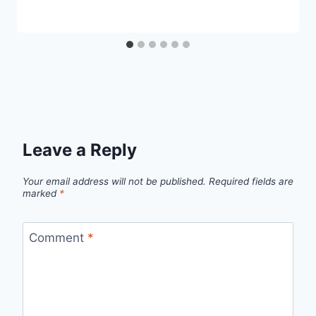
Leave a Reply
Your email address will not be published.
Required fields are
marked
*
Comment
*