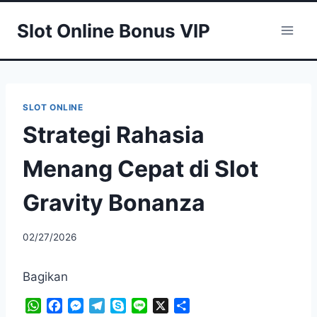
Skip
Slot Online Bonus VIP
to
content
SLOT ONLINE
Strategi Rahasia
Menang Cepat di Slot
Gravity Bonanza
02/27/2026
Bagikan
W
F
M
T
S
L
X
S