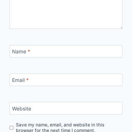
Name
*
Email
*
Website
Save my name, email, and website in this
browser for the next time I comment.