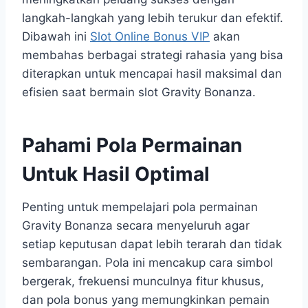
langkah-langkah yang lebih terukur dan efektif.
Dibawah ini
Slot Online Bonus VIP
akan
membahas berbagai strategi rahasia yang bisa
diterapkan untuk mencapai hasil maksimal dan
efisien saat bermain slot Gravity Bonanza.
Pahami Pola Permainan
Untuk Hasil Optimal
Penting untuk mempelajari pola permainan
Gravity Bonanza secara menyeluruh agar
setiap keputusan dapat lebih terarah dan tidak
sembarangan. Pola ini mencakup cara simbol
bergerak, frekuensi munculnya fitur khusus,
dan pola bonus yang memungkinkan pemain