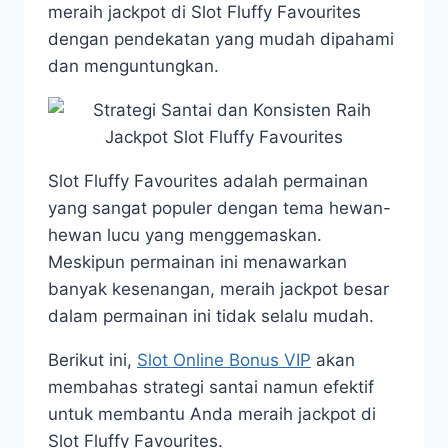
meraih jackpot di Slot Fluffy Favourites
dengan pendekatan yang mudah dipahami
dan menguntungkan.
Slot Fluffy Favourites adalah permainan
yang sangat populer dengan tema hewan-
hewan lucu yang menggemaskan.
Meskipun permainan ini menawarkan
banyak kesenangan, meraih jackpot besar
dalam permainan ini tidak selalu mudah.
Berikut ini,
Slot Online Bonus VIP
akan
membahas strategi santai namun efektif
untuk membantu Anda meraih jackpot di
Slot Fluffy Favourites.