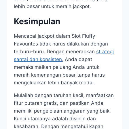
lebih besar untuk meraih jackpot.
Kesimpulan
Mencapai jackpot dalam Slot Fluffy
Favourites tidak harus dilakukan dengan
terburu-buru. Dengan menerapkan
strategi
santai dan konsisten
, Anda dapat
memaksimalkan peluang Anda untuk
meraih kemenangan besar tanpa harus
mengeluarkan lebih banyak modal.
Mulailah dengan taruhan kecil, manfaatkan
fitur putaran gratis, dan pastikan Anda
memiliki pengelolaan anggaran yang baik.
Kunci utamanya adalah disiplin dan
kesabaran. Dengan mengetahui kapan