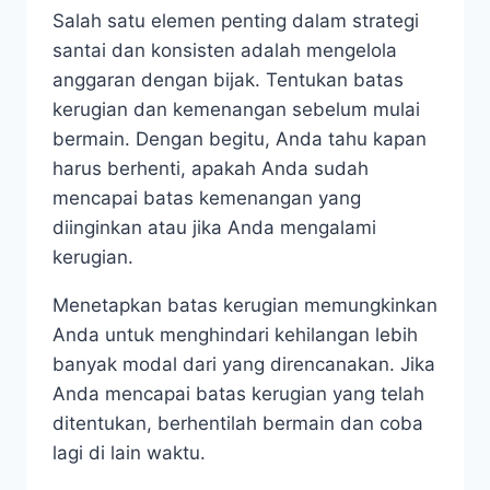
Salah satu elemen penting dalam strategi
santai dan konsisten adalah mengelola
anggaran dengan bijak. Tentukan batas
kerugian dan kemenangan sebelum mulai
bermain. Dengan begitu, Anda tahu kapan
harus berhenti, apakah Anda sudah
mencapai batas kemenangan yang
diinginkan atau jika Anda mengalami
kerugian.
Menetapkan batas kerugian memungkinkan
Anda untuk menghindari kehilangan lebih
banyak modal dari yang direncanakan. Jika
Anda mencapai batas kerugian yang telah
ditentukan, berhentilah bermain dan coba
lagi di lain waktu.