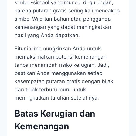
simbol-simbol yang muncul di gulungan,
karena putaran gratis sering kali mencakup
simbol Wild tambahan atau pengganda
kemenangan yang dapat meningkatkan
hasil yang Anda dapatkan.
Fitur ini memungkinkan Anda untuk
memaksimalkan potensi kemenangan
tanpa menambah risiko kerugian. Jadi,
pastikan Anda menggunakan setiap
kesempatan putaran gratis dengan bijak
dan tidak terburu-buru untuk
meningkatkan taruhan setelahnya.
Batas Kerugian dan
Kemenangan