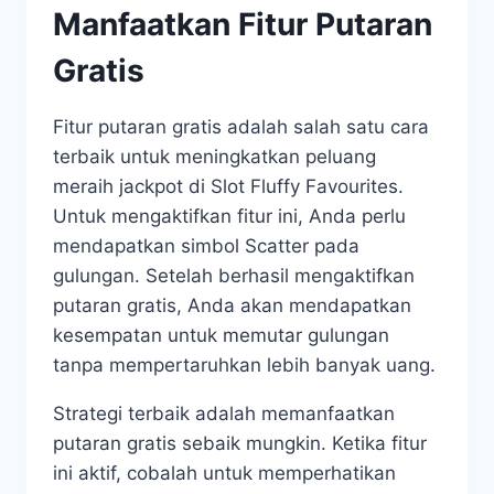
Manfaatkan Fitur Putaran
Gratis
Fitur putaran gratis adalah salah satu cara
terbaik untuk meningkatkan peluang
meraih jackpot di Slot Fluffy Favourites.
Untuk mengaktifkan fitur ini, Anda perlu
mendapatkan simbol Scatter pada
gulungan. Setelah berhasil mengaktifkan
putaran gratis, Anda akan mendapatkan
kesempatan untuk memutar gulungan
tanpa mempertaruhkan lebih banyak uang.
Strategi terbaik adalah memanfaatkan
putaran gratis sebaik mungkin. Ketika fitur
ini aktif, cobalah untuk memperhatikan