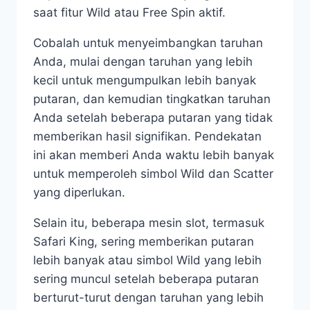
saat fitur Wild atau Free Spin aktif.
Cobalah untuk menyeimbangkan taruhan
Anda, mulai dengan taruhan yang lebih
kecil untuk mengumpulkan lebih banyak
putaran, dan kemudian tingkatkan taruhan
Anda setelah beberapa putaran yang tidak
memberikan hasil signifikan. Pendekatan
ini akan memberi Anda waktu lebih banyak
untuk memperoleh simbol Wild dan Scatter
yang diperlukan.
Selain itu, beberapa mesin slot, termasuk
Safari King, sering memberikan putaran
lebih banyak atau simbol Wild yang lebih
sering muncul setelah beberapa putaran
berturut-turut dengan taruhan yang lebih