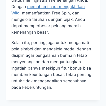
untuk meningkatkan kemenangan Anda.
Dengan
memahami cara mengaktifkan
Wild
, memanfaatkan Free Spin, dan
mengelola taruhan dengan bijak, Anda
dapat memperbesar peluang meraih
kemenangan besar.
Selain itu, penting juga untuk mengamati
pola simbol dan mengelola modal dengan
disiplin agar pengalaman bermain tetap
menyenangkan dan menguntungkan.
Ingatlah bahwa meskipun fitur bonus bisa
memberi keuntungan besar, tetap penting
untuk tidak mengandalkan sepenuhnya
pada keberuntungan.