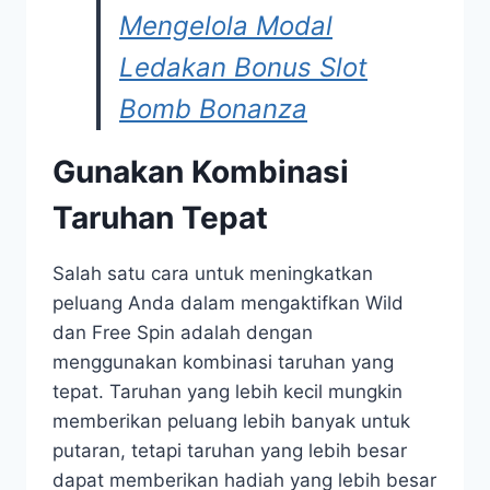
Mengelola Modal
Ledakan Bonus Slot
Bomb Bonanza
Gunakan Kombinasi
Taruhan Tepat
Salah satu cara untuk meningkatkan
peluang Anda dalam mengaktifkan Wild
dan Free Spin adalah dengan
menggunakan kombinasi taruhan yang
tepat. Taruhan yang lebih kecil mungkin
memberikan peluang lebih banyak untuk
putaran, tetapi taruhan yang lebih besar
dapat memberikan hadiah yang lebih besar