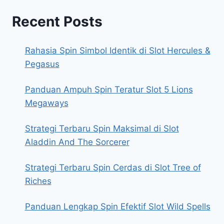
Recent Posts
Rahasia Spin Simbol Identik di Slot Hercules &
Pegasus
Panduan Ampuh Spin Teratur Slot 5 Lions
Megaways
Strategi Terbaru Spin Maksimal di Slot
Aladdin And The Sorcerer
Strategi Terbaru Spin Cerdas di Slot Tree of
Riches
Panduan Lengkap Spin Efektif Slot Wild Spells