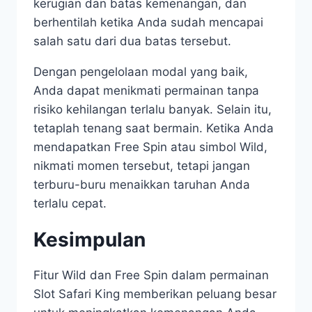
kerugian dan batas kemenangan, dan
berhentilah ketika Anda sudah mencapai
salah satu dari dua batas tersebut.
Dengan pengelolaan modal yang baik,
Anda dapat menikmati permainan tanpa
risiko kehilangan terlalu banyak. Selain itu,
tetaplah tenang saat bermain. Ketika Anda
mendapatkan Free Spin atau simbol Wild,
nikmati momen tersebut, tetapi jangan
terburu-buru menaikkan taruhan Anda
terlalu cepat.
Kesimpulan
Fitur Wild dan Free Spin dalam permainan
Slot Safari King memberikan peluang besar