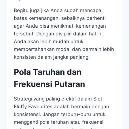
Begitu juga jika Anda sudah mencapai
batas kemenangan, sebaiknya berhenti
agar Anda bisa menikmati kemenangan
tersebut. Dengan disiplin dalam hal ini,
Anda akan lebih mudah untuk
mempertahankan modal dan bermain lebih
konsisten dalam jangka panjang.
Pola Taruhan dan
Frekuensi Putaran
Strategi yang paling efektif dalam Slot
Fluffy Favourites adalah bermain dengan
konsistensi. Jangan terburu-buru untuk
mengganti pola taruhan atau frekuensi