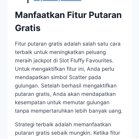
Manfaatkan Fitur Putaran
Gratis
Fitur putaran gratis adalah salah satu cara
terbaik untuk meningkatkan peluang
meraih jackpot di Slot Fluffy Favourites.
Untuk mengaktifkan fitur ini, Anda perlu
mendapatkan simbol Scatter pada
gulungan. Setelah berhasil mengaktifkan
putaran gratis, Anda akan mendapatkan
kesempatan untuk memutar gulungan
tanpa mempertaruhkan lebih banyak uang.
Strategi terbaik adalah memanfaatkan
putaran gratis sebaik mungkin. Ketika fitur