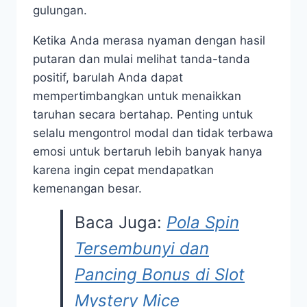
gulungan.
Ketika Anda merasa nyaman dengan hasil
putaran dan mulai melihat tanda-tanda
positif, barulah Anda dapat
mempertimbangkan untuk menaikkan
taruhan secara bertahap. Penting untuk
selalu mengontrol modal dan tidak terbawa
emosi untuk bertaruh lebih banyak hanya
karena ingin cepat mendapatkan
kemenangan besar.
Baca Juga:
Pola Spin
Tersembunyi dan
Pancing Bonus di Slot
Mystery Mice