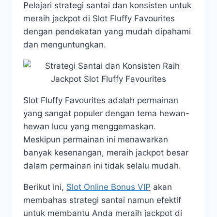
Pelajari strategi santai dan konsisten untuk
meraih jackpot di Slot Fluffy Favourites
dengan pendekatan yang mudah dipahami
dan menguntungkan.
Slot Fluffy Favourites adalah permainan
yang sangat populer dengan tema hewan-
hewan lucu yang menggemaskan.
Meskipun permainan ini menawarkan
banyak kesenangan, meraih jackpot besar
dalam permainan ini tidak selalu mudah.
Berikut ini,
Slot Online Bonus VIP
akan
membahas strategi santai namun efektif
untuk membantu Anda meraih jackpot di