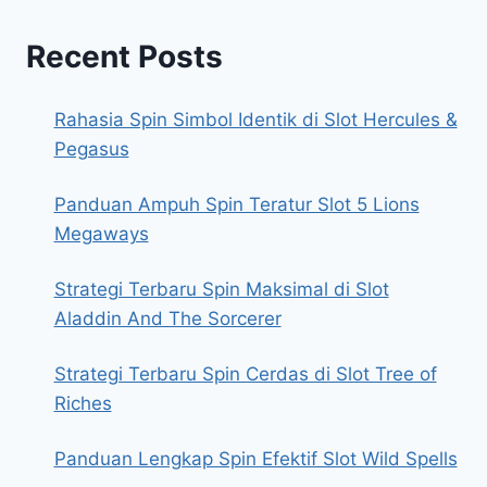
Recent Posts
Rahasia Spin Simbol Identik di Slot Hercules &
Pegasus
Panduan Ampuh Spin Teratur Slot 5 Lions
Megaways
Strategi Terbaru Spin Maksimal di Slot
Aladdin And The Sorcerer
Strategi Terbaru Spin Cerdas di Slot Tree of
Riches
Panduan Lengkap Spin Efektif Slot Wild Spells