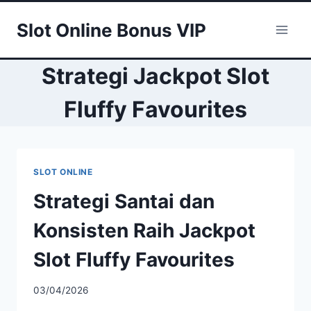
Skip
Slot Online Bonus VIP
to
content
Strategi Jackpot Slot
Fluffy Favourites
SLOT ONLINE
Strategi Santai dan
Konsisten Raih Jackpot
Slot Fluffy Favourites
03/04/2026