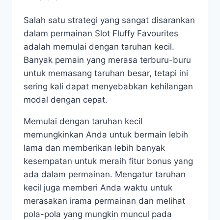
Salah satu strategi yang sangat disarankan
dalam permainan Slot Fluffy Favourites
adalah memulai dengan taruhan kecil.
Banyak pemain yang merasa terburu-buru
untuk memasang taruhan besar, tetapi ini
sering kali dapat menyebabkan kehilangan
modal dengan cepat.
Memulai dengan taruhan kecil
memungkinkan Anda untuk bermain lebih
lama dan memberikan lebih banyak
kesempatan untuk meraih fitur bonus yang
ada dalam permainan. Mengatur taruhan
kecil juga memberi Anda waktu untuk
merasakan irama permainan dan melihat
pola-pola yang mungkin muncul pada