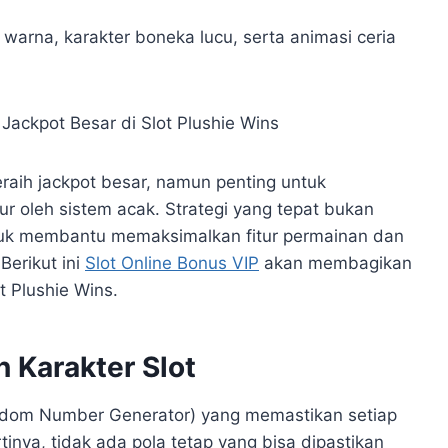
 warna, karakter boneka lucu, serta animasi ceria
raih jackpot besar, namun penting untuk
r oleh sistem acak. Strategi yang tepat bukan
uk membantu memaksimalkan fitur permainan dan
Berikut ini
Slot Online Bonus VIP
akan membagikan
t Plushie Wins.
Karakter Slot
dom Number Generator) yang memastikan setiap
inya, tidak ada pola tetap yang bisa dipastikan