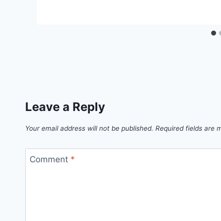
Leave a Reply
Your email address will not be published.
Required fields are
Comment
*