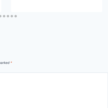
 marked
*