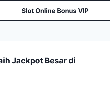
Slot Online Bonus VIP
ih Jackpot Besar di