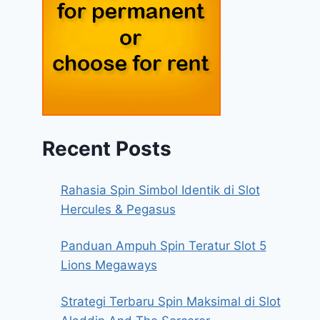
Recent Posts
Rahasia Spin Simbol Identik di Slot
Hercules & Pegasus
Panduan Ampuh Spin Teratur Slot 5
Lions Megaways
Strategi Terbaru Spin Maksimal di Slot