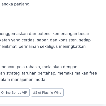
 jangka panjang.
menggemaskan dan potensi kemenangan besar
katan yang cerdas, sabar, dan konsisten, setiap
menikmati permainan sekaligus meningkatkan
 mencari pola rahasia, melainkan dengan
 strategi taruhan bertahap, memaksimalkan free
n dalam manajemen modal.
t Online Bonus VIP
#
Slot Plushie Wins