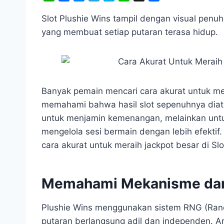
h
a
e
e
k
i
h
a
c
s
l
y
n
a
Slot Plushie Wins tampil dengan visual penuh
t
e
s
e
p
e
r
yang membuat setiap putaran terasa hidup.
s
b
e
g
e
e
A
o
n
r
p
o
g
a
p
k
e
m
r
Banyak pemain mencari cara akurat untuk me
memahami bahwa hasil slot sepenuhnya diatu
untuk menjamin kemenangan, melainkan unt
mengelola sesi bermain dengan lebih efektif. 
cara akurat untuk meraih jackpot besar di Slo
Memahami Mekanisme dan 
Plushie Wins menggunakan sistem RNG (Ran
putaran berlangsung adil dan independen. Art