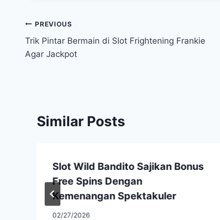
Post
PREVIOUS
Trik Pintar Bermain di Slot Frightening Frankie
navigation
Agar Jackpot
Similar Posts
Slot Wild Bandito Sajikan Bonus
Free Spins Dengan
Kemenangan Spektakuler
02/27/2026