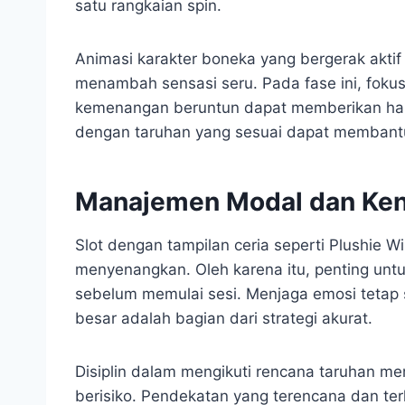
satu rangkaian spin.
Animasi karakter boneka yang bergerak aktif
menambah sensasi seru. Pada fase ini, fokus
kemenangan beruntun dapat memberikan hasi
dengan taruhan yang sesuai dapat membant
Manajemen Modal dan Ken
Slot dengan tampilan ceria seperti Plushie
menyenangkan. Oleh karena itu, penting un
sebelum memulai sesi. Menjaga emosi tetap
besar adalah bagian dari strategi akurat.
Disiplin dalam mengikuti rencana taruhan 
berisiko. Pendekatan yang terencana dan t